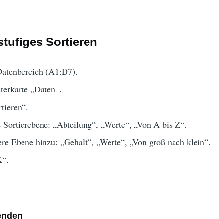
tufiges Sortieren
Datenbereich (A1:D7).
terkarte „Daten“.
tieren“.
e Sortierebene: „Abteilung“, „Werte“, „Von A bis Z“.
ere Ebene hinzu: „Gehalt“, „Werte“, „Von groß nach klein“.
K“.
wenden