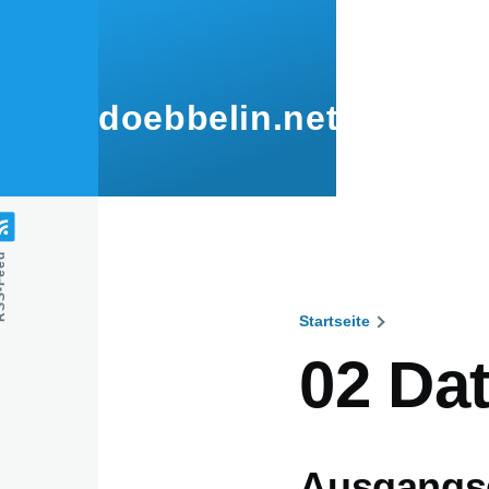
Direkt zum Inhalt
doebbelin.net
Feed
Startseite
Pfadnavig
02 Dat
Ausgangs